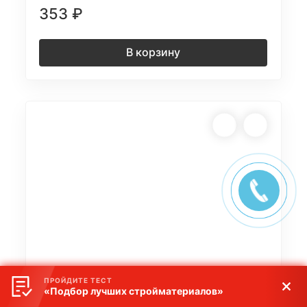
353
₽
В корзину
ПРОЙДИТЕ ТЕСТ
Н-профиль (Фундук)
«Подбор лучших стройматериалов»