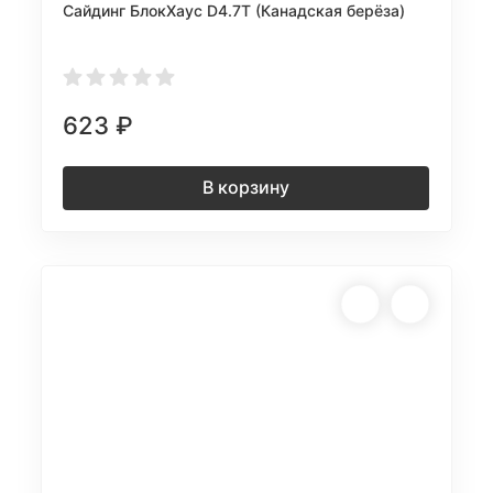
Сайдинг БлокХаус D4.7T (Канадская берёза)
623
₽
В корзину