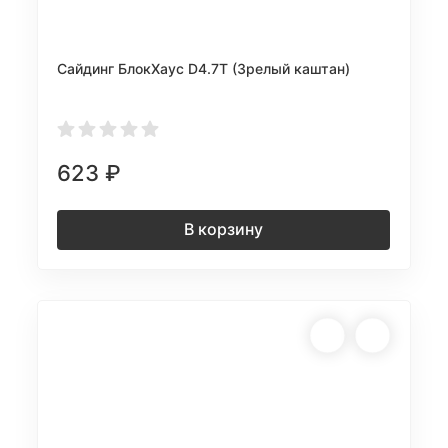
Сайдинг БлокХаус D4.7T (Зрелый каштан)
623
₽
В корзину