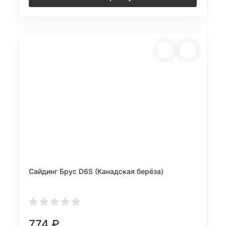
Сайдинг Брус D6S (Канадская берёза)
774
₽