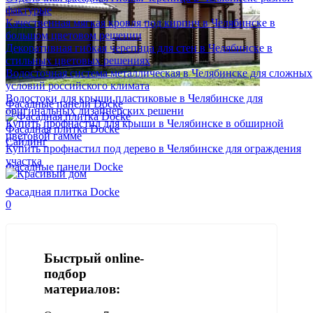
фактурые
Качественная мягкая кровля под кирпич в Челябинске в
большом цветовом решении
Декоративная гибкая черепица для стен в Челябинске в
стильных цветовых решениях
Водосточная система металлическая в Челябинске для сложных
условий российского климата
Водостоки для крыши пластиковые в Челябинске для
Фасадные панели Docke
оригинальных дизайнерских решени
Купить профнастил для крыши в Челябинске в обширной
Фасадная плитка Docke
цветовой гамме
Сайдинг
Купить профнастил под дерево в Челябинске для ограждения
участка
Фасадные панели Docke
Фасадная плитка Docke
0
Быстрый online-
подбор
материалов: