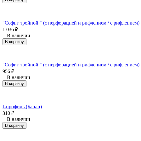
"Софит тройной " (с перфорацией и рифлением / с рифление
1 036
₽
В наличии
В корзину
"Софит тройной " (с перфорацией и рифлением / с рифлением
956
₽
В наличии
В корзину
J-профиль (Банан)
310
₽
В наличии
В корзину