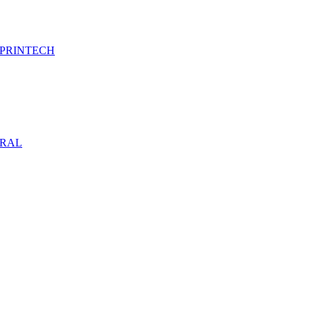
м) PRINTECH
) RAL