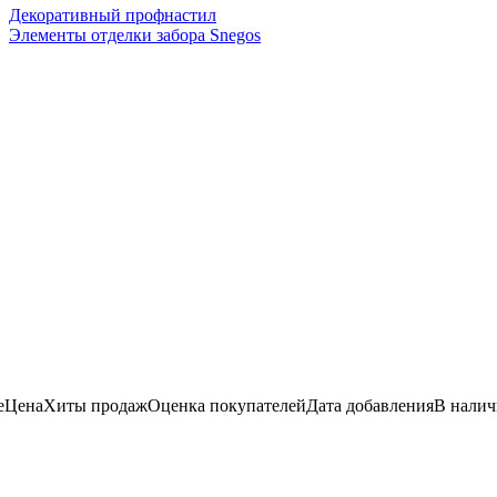
Декоративный профнастил
Элементы отделки забора Snegos
е
Цена
Хиты продаж
Оценка покупателей
Дата добавления
В нали