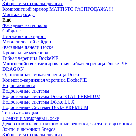
Заборы и материалы для них
Композитный мрамор MATTISTO РАСПРОДАЖА!!!
Монтаж фасада
Ещё
Фасадные материалы
Сайдинг
Виниловый сайдинг
Металлический сайдинг
Фасадные панели Docke
Кровельные материалы
Гибкая черепица DockePIE
Многослойная ламинированная гибкая черепица Docke PIE
DRAGON
Однослойная гибкая черепица Docke
Коньково-карнизная черепица DockePIE
Ендовые ковры
Водосточные системы
Водосточные системы Docke STAL PREMIUM
Водосточные системы Döcke LUX
Водосточные Системы Döcke PREMIUM
Тепло - изоляция
Плёнки и мембраны Döcke
Декоративные вентиляционные решетки, зонтики и дымники
Зонты и дымники Snegos
Заборы и материалы для них