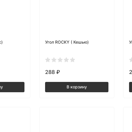
с)
Угол ROCKY ( Кешью)
У
288
₽
ну
В корзину