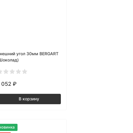
нешний угол 30мм BERGART
Шоколад)
1 052
₽
В корзину
новинка