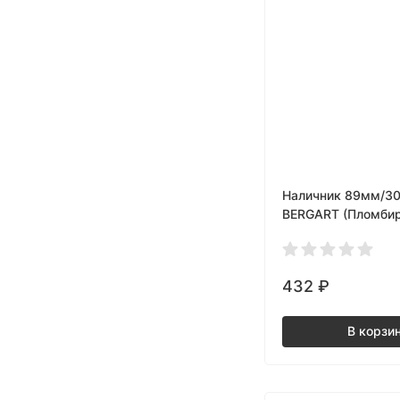
Наличник 89мм/3
BERGART (Пломбир
432
₽
В корзи