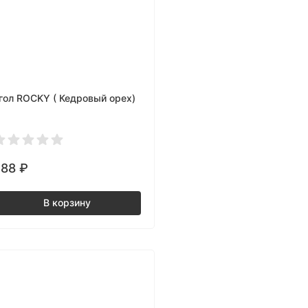
гол ROCKY ( Кедровый орех)
288
₽
В корзину