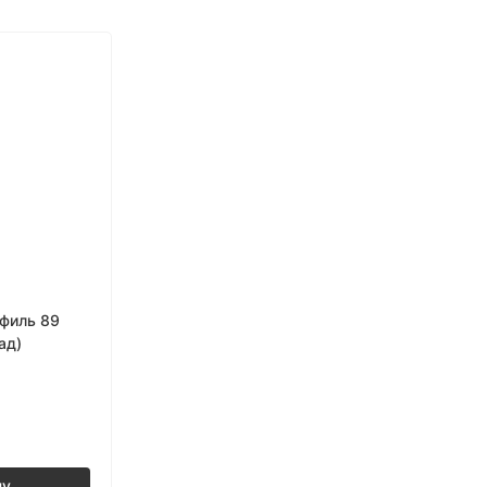
филь 89
ад)
ну