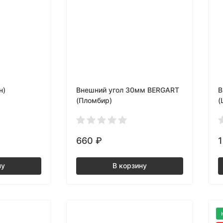
н)
Внешний угол 30мм BERGART
В
(Пломбир)
(
660
₽
ну
В корзину