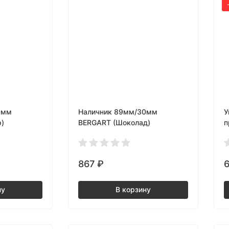
0мм
Наличник 89мм/30мм
У
)
BERGART (Шоколад)
п
867
₽
ну
В корзину