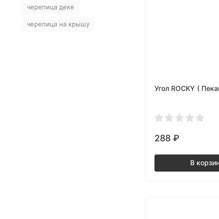
черепица деке
черепица на крышу
Угол ROCKY ( Пека
288
₽
В корзи