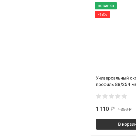
новинка
-18%
Универсальный ок
профиль 89/254 мм
1 110
₽
1 356
₽
В корзи