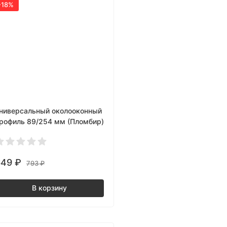
-18%
ниверсальный околооконный
рофиль 89/254 мм (Пломбир)
649
₽
793
₽
В корзину