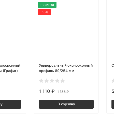
новинка
-18%
олооконный
Универсальный околооконный
С
 (Графит)
профиль 89/254 мм
(Шоколад)
1 110
₽
1 356
₽
ну
В корзину