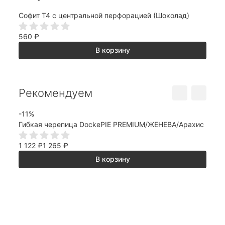
Софит Т4 с центральной перфорацией (Шоколад)
Окол
560
₽
1 39
В корзину
Рекомендуем
-11%
Хит
Гибкая черепица DockePIE PREMIUM/ЖЕНЕВА/Арахис
-11%
Гибк
1 122
₽
1 265
₽
1 12
В корзину