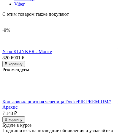
Viber
С этим товаром также покупают
-9%
Внутре
Угол KLINKER - Монте
541
₽
820
₽
901
₽
В корз
В корзину
Рекомендуем
Коньково-карнизная черепица DockePIE PREMIUM//
Конько
Арахис
Бискви
7 143
₽
7 143
₽
В корзину
В корз
Будьте в курсе
Подпишитесь на последние обновления и узнавайте о