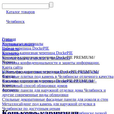
Каталог товаров
Челябинск
Главная
О Нас
Кровельные материалы
Доставка и оплата
Гибкая черепица DockePIE
Контакты
Коньково-карнизная черепица DockePIE
Контакты
Коньково-карнизная черепица DockePIE PREMIUM//
Монтаж фасада и кровли в Челябинске
Корица
Политика конфиденциальности и защиты информации.
Карта сайта
Купить фасадные панели под кирпич для отделки дома
Фасадные плитки под камень в Челябинске отличного качества
Коньково-карнизная черепица DockePIE PREMIUM//
Фасадные панели под дерево для наружной отделки –
Корица
эстетичный способ облицовки домов
Артикул:
Фасадные панели для наружной отделки дома Челябинск и
другие современные виды облицовки
Стильные декоративные фасадные панели для цоколя и стен
Металлосайдинг под камень для наружной отделки в
Челябинске по доступным ценам
Коньково-карнизная
Отделочная фасадная гибкая черепица в Челябинске разной