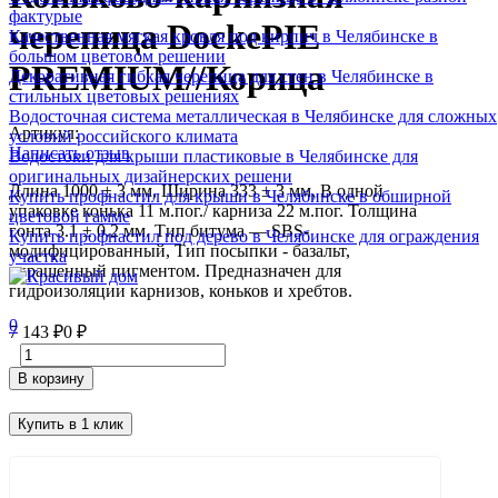
фактурые
черепица DockePIE
Качественная мягкая кровля под кирпич в Челябинске в
большом цветовом решении
PREMIUM//Корица
Декоративная гибкая черепица для стен в Челябинске в
стильных цветовых решениях
Водосточная система металлическая в Челябинске для сложных
Артикул:
условий российского климата
Написать отзыв
Водостоки для крыши пластиковые в Челябинске для
оригинальных дизайнерских решени
Длина 1000 ± 3 мм, Ширина 333 ± 3 мм, В одной
Купить профнастил для крыши в Челябинске в обширной
упаковке конька 11 м.пог./ карниза 22 м.пог. Толщина
цветовой гамме
гонта 3.1 ± 0.2 мм. Тип битума — SBS-
Купить профнастил под дерево в Челябинске для ограждения
модифицированный, Тип посыпки - базальт,
участка
окрашенный пигментом. Предназначен для
гидроизоляции карнизов, коньков и хребтов.
0
7 143
₽
0
₽
В корзину
Купить в 1 клик