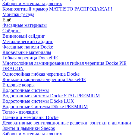
Заборы и материалы для них
Композитный мрамор MATTISTO РАСПРОДАЖА!!!
Монтаж фасада
Ещё
Фасадные материалы
Сайдинг
Виниловый сайдинг
Металлический сайдинг
Фасадные панели Docke
Кровельные материалы
Гибкая черепица DockePIE
Многослойная ламинированная гибкая черепица Docke PIE
DRAGON
Однослойная гибкая черепица Docke
Коньково-карнизная черепица DockePIE
Ендовые ковры
Водосточные системы
Водосточные системы Docke STAL PREMIUM
Водосточные системы Döcke LUX
Водосточные Системы Döcke PREMIUM
Тепло - изоляция
Плёнки и мембраны Döcke
Декоративные вентиляционные решетки, зонтики и дымники
Зонты и дымники Snegos
Заборы и материалы для них