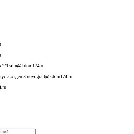
u
u
в.2/9 sdm@kdom174.ru
ус 2,отдел 3 novograd@kdom174.ru
.ru