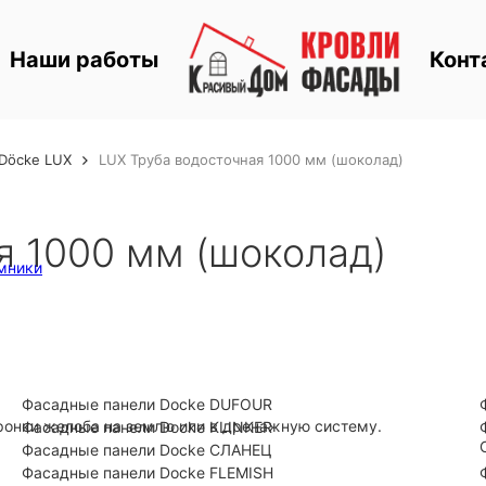
Наши работы
Конт
Döcke LUX
LUX Труба водосточная 1000 мм (шоколад)
я 1000 мм (шоколад)
мники
Фасадные панели Docke DUFOUR
оронки желоба на землю или в дренажную систему.
Фасадные панели Docke KLINKER
Фасадные панели Docke СЛАНЕЦ
Фасадные панели Docke FLEMISH