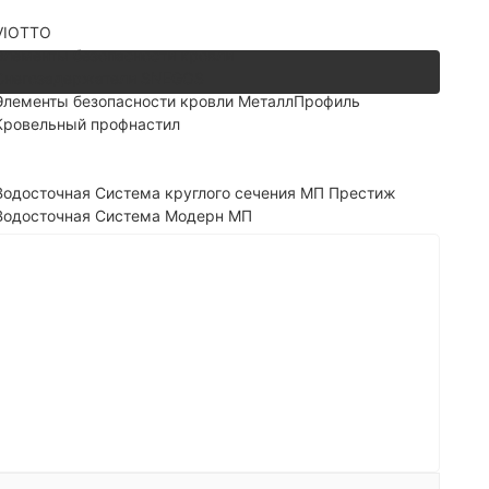
VIOTTO
Элементы безопасности кровли
Снегозадержатели SNEGOS
Элементы безопасности кровли МеталлПрофиль
Кровельный профнастил
Водосточная Система круглого сечения МП Престиж
Водосточная Система Модерн МП