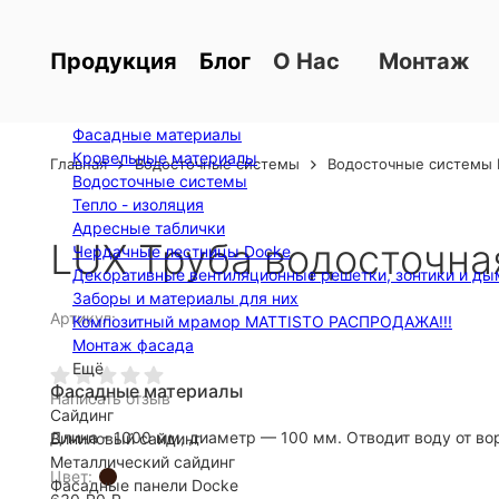
Блог
О Нас
Монтаж
Продукция
Фасадные материалы
Кровельные материалы
Главная
Водосточные системы
Водосточные системы 
Водосточные системы
Тепло - изоляция
Адресные таблички
LUX Труба водосточна
Чердачные лестницы Docke
Декоративные вентиляционные решетки, зонтики и ды
Заборы и материалы для них
Артикул:
Композитный мрамор MATTISTO РАСПРОДАЖА!!!
Монтаж фасада
Ещё
Фасадные материалы
Написать отзыв
Сайдинг
Длина - 1000 мм, диаметр — 100 мм. Отводит воду от в
Виниловый сайдинг
Металлический сайдинг
Цвет:
Фасадные панели Docke