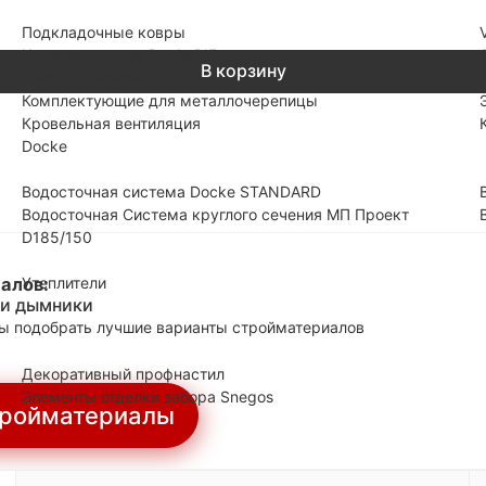
Подкладочные ковры
Комплектующие DockePIE
В корзину
Металлочерепица
Комплектующие для металлочерепицы
Кровельная вентиляция
Docke
Водосточная система Docke STANDARD
Водосточная Система круглого сечения МП Проект
D185/150
Утеплители
алов:
 и дымники
обы подобрать лучшие варианты стройматериалов
Декоративный профнастил
Элементы отделки забора Snegos
тройматериалы