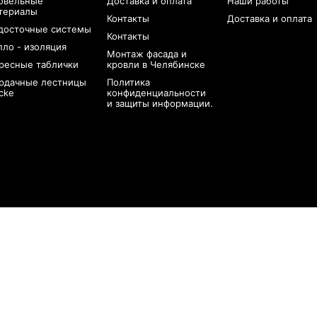
овельные
Доставка и оплата
Наши работы
териалы
Контакты
Доставка и оплата
досточные системы
Контакты
пло - изоляция
Монтаж фасада и
ресные таблички
кровли в Челябинске
рдачные лестницы
Политика
cke
конфиденциальности
и защиты информации.
102,52,50,52,102,98,99,53,97,48,101,51