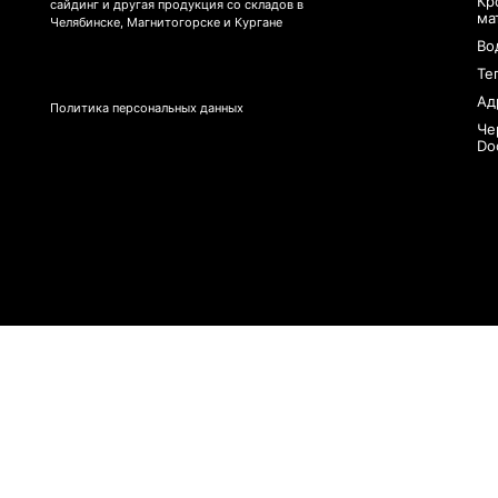
Кр
сайдинг и другая продукция со складов в
ма
Челябинске, Магнитогорске и Кургане
Во
Те
Ад
Политика персональных данных
Че
Do
×
Заказать обратный звонок
55,52,51,49,56,55,49,102,102,102,98,98,54,97,57,54,56,99,54,57,