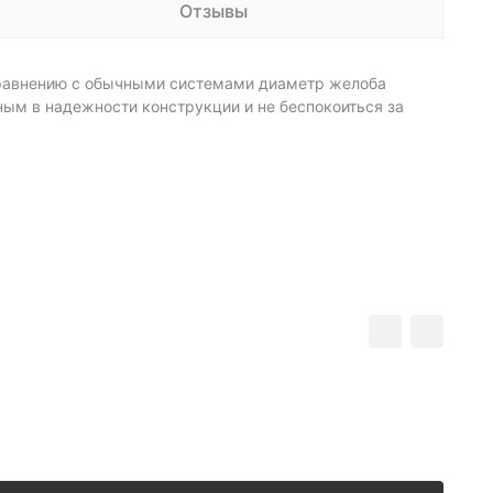
Отзывы
сравнению с обычными системами диаметр желоба
ным в надежности конструкции и не беспокоиться за
Молди
1 584