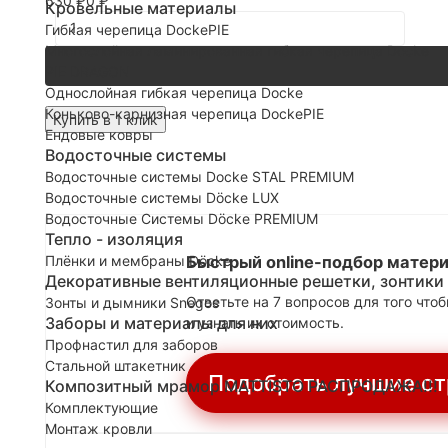
630
₽
0
₽
Кровельные материалы
Гибкая черепица DockePIE
Многослойная ламинированная гибкая черепица Docke
PIE DRAGON
Однослойная гибкая черепица Docke
Коньково-карнизная черепица DockePIE
Купить в 1 клик
Ендовые ковры
Водосточные системы
Водосточные системы Docke STAL PREMIUM
Водосточные системы Döcke LUX
Водосточные Системы Döcke PREMIUM
Тепло - изоляция
Плёнки и мембраны Döcke
Быстрый online-подбор матери
Декоративные вентиляционные решетки, зонтики
Ответьте на 7 вопросов для того чт
Зонты и дымники Snegos
Заборы и материалы для них
и узнать их стоимость.
Профнастил для заборов
Стальной штакетник
Подобрать лучшие с
Композитный мрамор MATTISTO РАСПРОДАЖА!!!
Комплектующие
Монтаж кровли