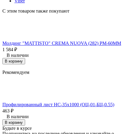
Viber
С этим товаром также покупают
Молдинг "MATTISTO" CREMA NUOVA (282) PM-60MM
У
1 584
₽
В наличии
В корзину
Рекомендуем
Профилированный лист НС-35х1000 (ОЦ-01-БЦ-0.55)
П
463
₽
В наличии
В корзину
Будьте в курсе
Подпишитесь на последние обновления и узнавайте о