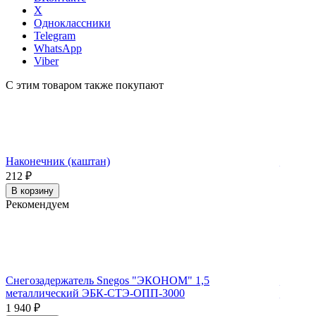
X
Одноклассники
Telegram
WhatsApp
Viber
С этим товаром также покупают
Наконечник (каштан)
Колено 
212
₽
428
₽
В корзину
В корз
Рекомендуем
Снегозадержатель Snegos "ЭКОНОМ" 1,5
Снегоз
металлический ЭБК-СТЭ-ОПП-3000
фальце
1 940
₽
1 875
₽