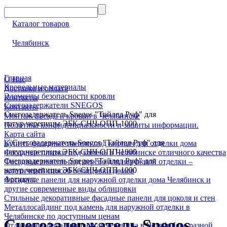
Каталог товаров
Челябинск
Главная
О Нас
Кровельные материалы
Доставка и оплата
Элементы безопасности кровли
Контакты
Снегозадержатели SNEGOS
Контакты
Снегозадержатель Snegos "Тайлед Руф" для
Монтаж фасада и кровли в Челябинске
натур.черепицы ЭБК-СНЧ-ОПП-1000
Политика конфиденциальности и защиты информации.
Карта сайта
Купить фасадные панели под кирпич для отделки дома
Фасадные плитки под камень в Челябинске отличного качества
Снегозадержатель Snegos "Тайлед Руф" для
Фасадные панели под дерево для наружной отделки –
натур.черепицы ЭБК-СНЧ-ОПП-1000
эстетичный способ облицовки домов
Артикул:
Фасадные панели для наружной отделки дома Челябинск и
другие современные виды облицовки
Стильные декоративные фасадные панели для цоколя и стен
Металлосайдинг под камень для наружной отделки в
Челябинске по доступным ценам
Снегозадержатель Snegos
Отделочная фасадная гибкая черепица в Челябинске разной