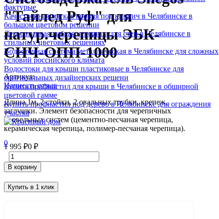
фактурые
"Тайлед Руф" для
Качественная мягкая кровля под кирпич в Челябинске в
большом цветовом решении
натур.черепицы ЭБК-
Декоративная гибкая черепица для стен в Челябинске в
стильных цветовых решениях
СНЧ-ОПП-1000
Водосточная система металлическая в Челябинске для сложных
условий российского климата
Водостоки для крыши пластиковые в Челябинске для
Артикул:
оригинальных дизайнерских решени
Написать отзыв
Купить профнастил для крыши в Челябинске в обширной
цветовой гамме
Длина 1м, 2 стойки, 2 овальных трубки, крепеж,
Купить профнастил под дерево в Челябинске для ограждения
заглушки. Элемент безопасности
для черепичных
участка
кровельных систем
(цементно-песчаная черепица,
керамическая черепица, полимер-песчаная черепица).
0
1 995
₽
0
₽
В корзину
Купить в 1 клик